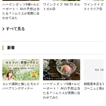
ハーゲンダッツ6種×ルビ
ワインクイズ Vol.73 ポル
ワインクイズ Vo
ーポート！ AIの予想は当
トガル④
ストラリア④
たる？ソムリエが実際に合
わせてみた
すべて見る
新着
エレナ講師と愉しむモルド
ハーゲンダッツ6種×ルビ
相模屋本店を迎
バペアリングディナー
ーポート！ AIの予想は当
ゴーニュと熟成
たる？ソムリエが実際に合
わせてみた