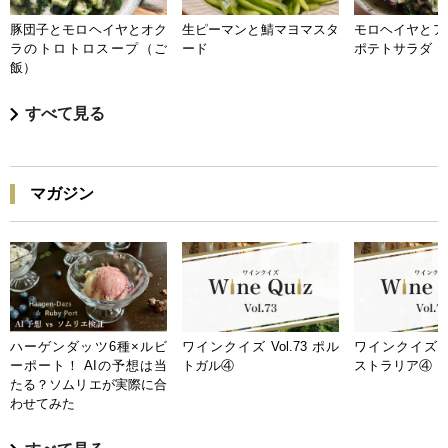
豚団子とモロヘイヤとオク
生ピーマンと鯖マヨマスタ
モロヘイヤとア
ラのトロトロスープ（ご
ード
ポテトサラダ
飯）
すべて見る
マガジン
ハーゲンダッツ6種×ルビ
ワインクイズ Vol.73 ポル
ワインクイズ Vo
ーポート！ AIの予想は当
トガル④
ストラリア④
たる？ソムリエが実際に合
わせてみた