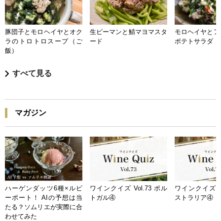
豚団子とモロヘイヤとオク
生ピーマンと鯖マヨマスタ
モロヘイヤとア
ラのトロトロスープ（ご
ード
ポテトサラダ
飯）
すべて見る
マガジン
ハーゲンダッツ6種×ルビ
ワインクイズ Vol.73 ポル
ワインクイズ Vo
ーポート！ AIの予想は当
トガル④
ストラリア④
たる？ソムリエが実際に合
わせてみた