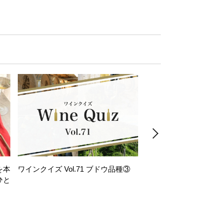
を本
ワインクイズ Vol.71 ブドウ品種③
レモンサワー好きな
ひと
い。「塩せんべい×辛
！
グ」のはじける果実味
お気軽ペアリング】