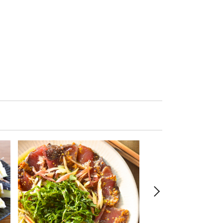
du Vin Tokyo～第
な、アルザスの白ワイ