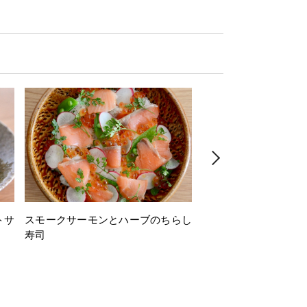
トサ
スモークサーモンとハーブのちらし
とうもろこしと枝豆の
寿司
ミン風味