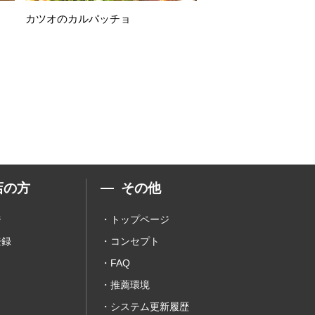
カツオのカルパッチョ
万願寺唐辛子の素揚げ
店の方
その他
ジ
トップページ
登録
コンセプト
FAQ
推薦環境
システム更新履歴