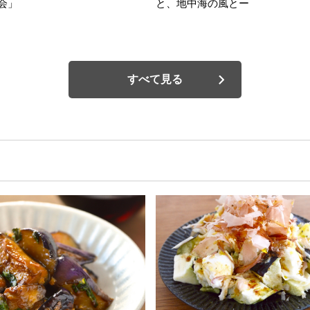
会」
と、地中海の風とー
すべて見る