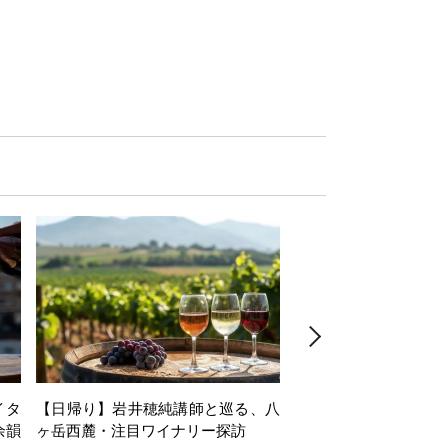
イタ
【日帰り】岩井穂純講師と巡る、八
【1dayセミナー】Alsac
余韻
ヶ岳西麓・注目ワイナリー探訪
minar in collaboration