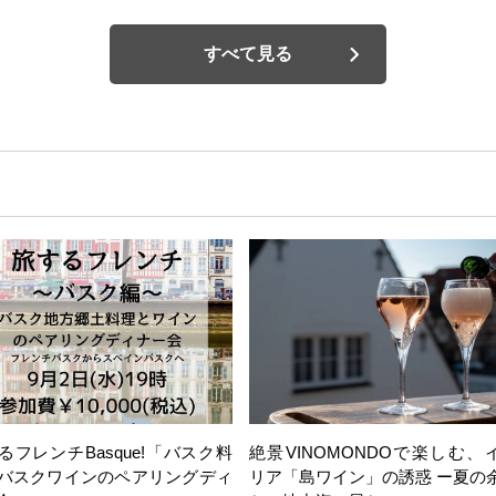
すべて見る
るフレンチBasque!「バスク料
絶景VINOMONDOで楽しむ、
バスクワインのペアリングディ
リア「島ワイン」の誘惑 ー夏の