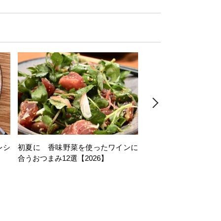
レシ
初夏に 香味野菜を使ったワインに
そら豆を使ったワイン
合うおつまみ12選【2026】
11選【2026】