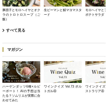
豚団子とモロヘイヤとオク
生ピーマンと鯖マヨマスタ
モロヘイヤとア
ラのトロトロスープ（ご
ード
ポテトサラダ
飯）
すべて見る
マガジン
ハーゲンダッツ6種×ルビ
ワインクイズ Vol.73 ポル
ワインクイズ Vo
ーポート！ AIの予想は当
トガル④
ストラリア④
たる？ソムリエが実際に合
わせてみた