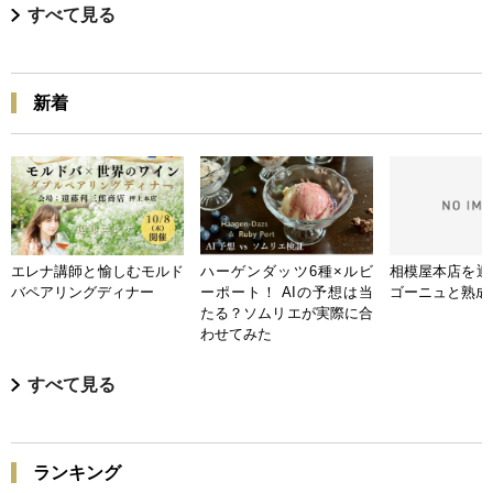
すべて見る
新着
エレナ講師と愉しむモルド
ハーゲンダッツ6種×ルビ
相模屋本店を迎
バペアリングディナー
ーポート！ AIの予想は当
ゴーニュと熟成
たる？ソムリエが実際に合
わせてみた
すべて見る
ランキング