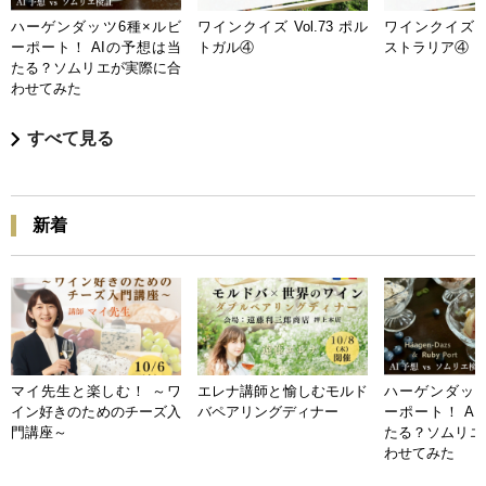
ハーゲンダッツ6種×ルビ
ワインクイズ Vol.73 ポル
ワインクイズ Vo
ーポート！ AIの予想は当
トガル④
ストラリア④
たる？ソムリエが実際に合
わせてみた
すべて見る
新着
マイ先生と楽しむ！ ～ワ
エレナ講師と愉しむモルド
ハーゲンダッツ
イン好きのためのチーズ入
バペアリングディナー
ーポート！ A
門講座～
たる？ソムリエ
わせてみた