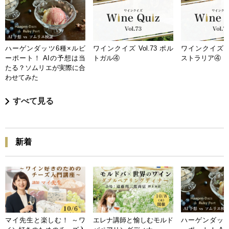
ハーゲンダッツ6種×ルビ
ワインクイズ Vol.73 ポル
ワインクイズ Vo
ーポート！ AIの予想は当
トガル④
ストラリア④
たる？ソムリエが実際に合
わせてみた
すべて見る
新着
マイ先生と楽しむ！ ～ワ
エレナ講師と愉しむモルド
ハーゲンダッツ