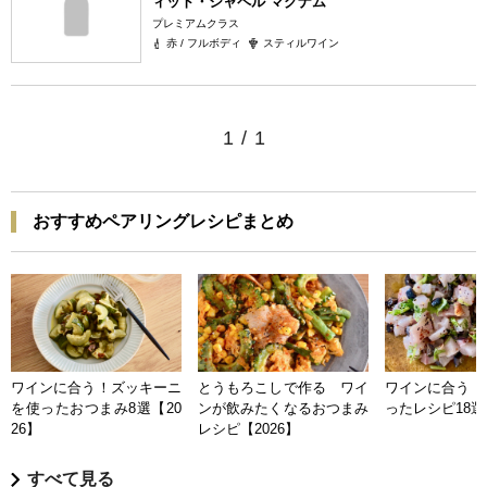
ィット・シャペル マグナム
プレミアムクラス
赤 / フルボディ
スティルワイン
1
/
1
おすすめペアリングレシピまとめ
ワインに合う！ズッキーニ
とうもろこしで作る ワイ
ワインに合う 
を使ったおつまみ8選【20
ンが飲みたくなるおつまみ
ったレシピ18選【
26】
レシピ【2026】
すべて見る