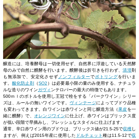
醸造には、培養酵母は一切使用せず、自然界に浮遊している天然酵
母のみで自然に醗酵を行います。醗酵後は折引きを行わず、
清澄
剤
も無添加で、安定化させず
ノンフィルター
で
ボトリング
を行いま
す。
酸化防止剤
（
SO2
）は必要最小限の量のみ使用する、ナチュラ
ルな造りのワイン
ガヴィ
ンテロパーの最大の特徴でもあります。
500ｍｌのボトルを使用し王冠で栓をする「パークワイン」シリー
ズは、ルールの無いワインです。
ヴィンテージ
によってブドウ品種
も変わってきます。白ワインは赤ワインと同じ醸造方法（
果皮
を一
緒に醗酵）で、
オレンジワイン
に仕上げ、赤ワインはブリックス度
が低い段階で早摘みし、フレッシュなスタイルに仕上げます。
通常、辛口赤ワイン用のブドウは、ブリックス値が21.5-25で
収穫
し
ますが、例えば2015年産に使用した
ドルチェット
種は11.5-12で
収