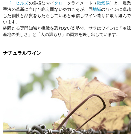
ード・ヒルズ
の多様なマイ
クロ
・クライメート（
微気候
）と、農業
手法の革新に向けた絶え間ない努力こそが、同
地域
のワインに卓越
した個性と品質をもたらしていると確信しワイン造りに取り組んで
います。
確固たる専門知識と挑戦を恐れない姿勢で、サラはワインに「冷涼
産地の美しさ」と「人の温もり」の両方を映し出しています。
ナチュラルワイン