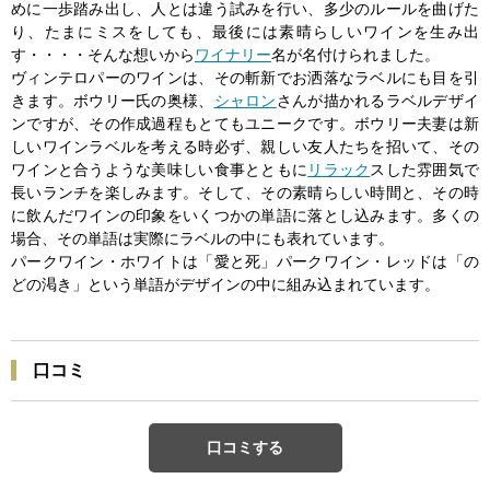
めに一歩踏み出し、人とは違う試みを行い、多少のルールを曲げた
り、たまにミスをしても、最後には素晴らしいワインを生み出
す・・・・そんな想いから
ワイナリー
名が名付けられました。
ヴィンテロパーのワインは、その斬新でお洒落なラベルにも目を引
きます。ボウリー氏の奥様、
シャロン
さんが描かれるラベルデザイ
ンですが、その作成過程もとてもユニークです。ボウリー夫妻は新
しいワインラベルを考える時必ず、親しい友人たちを招いて、その
ワインと合うような美味しい食事とともに
リラック
スした雰囲気で
長いランチを楽しみます。そして、その素晴らしい時間と、その時
に飲んだワインの印象をいくつかの単語に落とし込みます。多くの
場合、その単語は実際にラベルの中にも表れています。
パークワイン・ホワイトは「愛と死」パークワイン・レッドは「の
どの渇き」という単語がデザインの中に組み込まれています。
口コミ
口コミする