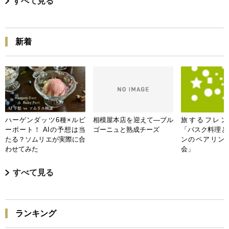
すべて見る
新着
ハーゲンダッツ6種×ルビ
相模屋本店を迎えて―ブル
旅するフレンチB
ーポート！ AIの予想は当
ゴーニュと熟成チーズ
「バスク料理と
たる？ソムリエが実際に合
ンのペアリン
わせてみた
会」
すべて見る
ランキング