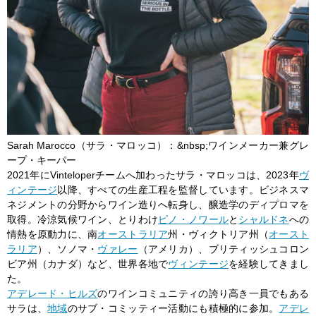
Sarah Marocco（サラ・マロッコ）：&nbsp;ワインメーカー兼グレ
ープ・キーパー
2021年にVinteloperチームへ加わったサラ・マロッコは、2023年
ヴ
ィンテージ
以降、すべての生産工程を監督しています。ビジネスマ
ネジメントの分野からワイン造りへ転身し、醸造学のディプロマを
取得。冷涼気候ワイン、とりわけ
ピノ・ノワール
と
シャルドネ
への
情熱を原動力に、南
オーストラリア
州・ヴィクトリア州（
オースト
ラリア
）、ソノマ・
ヴァレー
（アメリカ）、ブリティッシュコロン
ビア州（カナダ）など、世界各地で
ヴィンテージ
を経験してきまし
た。
アデレード・ヒルズ
のワインコミュニティの誇り高き一員でもある
サラは、
地域
のサブ・コミッティー活動にも積極的に参加。
アデレ