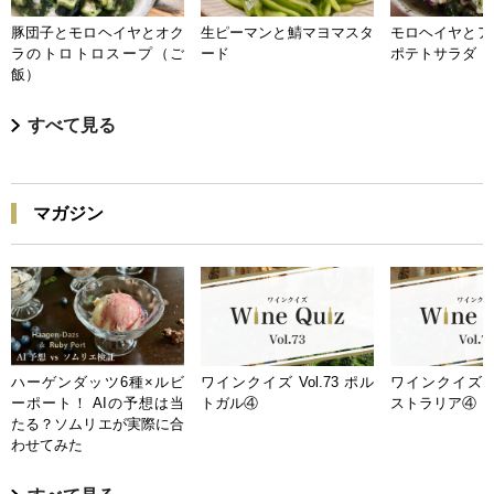
豚団子とモロヘイヤとオク
生ピーマンと鯖マヨマスタ
モロヘイヤとア
ラのトロトロスープ（ご
ード
ポテトサラダ
飯）
すべて見る
マガジン
ハーゲンダッツ6種×ルビ
ワインクイズ Vol.73 ポル
ワインクイズ Vo
ーポート！ AIの予想は当
トガル④
ストラリア④
たる？ソムリエが実際に合
わせてみた