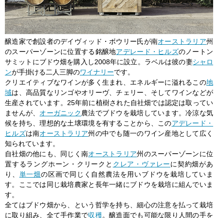
醸造家で創設者のデイヴィッド・ボウリー氏が南
オーストラリア
州
のスーパーゾーンに位置する銘醸地
アデレード・ヒルズ
のノートン
サミットにブドウ畑を購入し2008年に設立。ラベルは彼の妻
シャロ
ン
が手掛ける二人三脚の
ワイナリー
です。
クリエイティブなワインが多く生まれ、エネルギーに溢れるこの
地
域
は、高品質なリンゴやオリーヴ、チェリー、そしてワインなどが
生産されています。25年前に植樹された自社畑では認定は取ってい
ませんが、
オーガニック
農法でブドウを栽培しています。冷涼な気
候を持ち、理想的な土壌環境を有することから、この
アデレード・
ヒルズ
は南
オーストラリア
州の中でも随一のワイン産地として広く
知られています。
自社畑の他にも、同じく南
オーストラリア
州のスーパーゾーンに位
置するラングホーン・クリークと
クレア・ヴァレー
に契約畑があ
り、
単一畑
の区画で同じく自然農法を用いブドウを栽培していま
す。ここでは同じ栽培農家と長年一緒にブドウを栽培に組んでいま
す。
全てはブドウ畑から、という哲学を持ち、細心の注意を払って栽培
に取り組み、全て手作業で
収穫
。醸造面でも可能な限り人間の手を