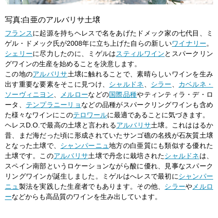
写真:白亜のアルバリサ土壌
フランス
に起源を持ちヘレスで名をあげたドメック家の七代目、ミ
ゲル・ドメック氏が2008年に立ち上げた自らの新しい
ワイナリー
。
シェリー
に尽力したのに、ミゲルは
スティルワイン
とスパークリン
グワインの生産を始めることを決意します。
この地の
アルバリサ
土壌に触れることで、素晴らしいワインを生み
出す重要な要素をそこに見つけ、
シャルドネ
、
シラー
、
カベルネ・
ソーヴィニヨン
、
メルロー
などの
国際品種
やティンティラ・デ・ロ
ータ、
テンプラニーリョ
などの品種がスパークリングワインも含め
た様々なワインにこの
テロワール
に最適であることに気づきます。
ヘレスD.O.で最高の土壌と言われる
アルバリサ
土壌。これははるか
昔、まだ海だった頃に形成されていたサンゴ礁の名残が石灰質土壌
となった土壌で、
シャンパーニュ
地方の白亜質にも類似する優れた
土壌です。この
アルバリサ
土壌で丹念に栽培された
シャルドネ
は、
スペイン南部というロケーションながら酸に優れ、見事なスパーク
リングワインが誕生しました。ミゲルはへレスで最初に
シャンパー
ニュ
製法を実践した生産者でもあります。その他、
シラー
や
メルロ
ー
などからも高品質のワインを生み出しています。