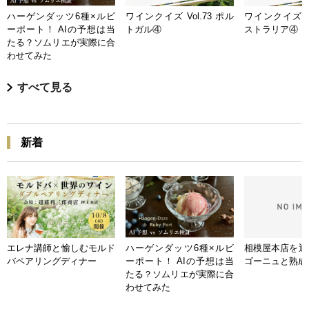
ハーゲンダッツ6種×ルビ
ワインクイズ Vol.73 ポル
ワインクイズ Vo
ーポート！ AIの予想は当
トガル④
ストラリア④
たる？ソムリエが実際に合
わせてみた
すべて見る
新着
エレナ講師と愉しむモルド
ハーゲンダッツ6種×ルビ
相模屋本店を迎
バペアリングディナー
ーポート！ AIの予想は当
ゴーニュと熟成
たる？ソムリエが実際に合
わせてみた