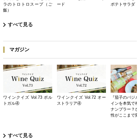
ラのトロトロスープ（ご
ード
ポテトサラダ
飯）
すべて見る
マガジン
ワインクイズ Vol.73 ポル
ワインクイズ Vol.72 オー
『茄子のバジル
トガル④
ストラリア④
インを本気で検
ナンプラー？ひ
性がここまで変
すべて見る