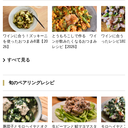
ワインに合う！ズッキーニ
とうもろこしで作る ワイ
ワインに合う 
を使ったおつまみ8選【20
ンが飲みたくなるおつまみ
ったレシピ18選【
26】
レシピ【2026】
すべて見る
旬のペアリングレシピ
豚団子とモロヘイヤとオク
生ピーマンと鯖マヨマスタ
モロヘイヤとア