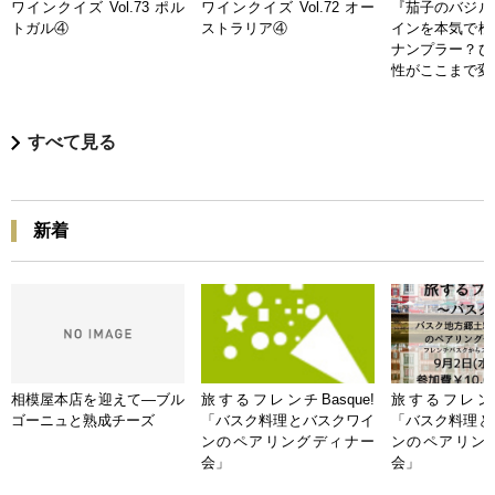
ワインクイズ Vol.73 ポル
ワインクイズ Vol.72 オー
『茄子のバジル
トガル④
ストラリア④
インを本気で検
ナンプラー？ひ
性がここまで変
すべて見る
新着
相模屋本店を迎えて―ブル
旅するフレンチBasque!
旅するフレンチB
ゴーニュと熟成チーズ
「バスク料理とバスクワイ
「バスク料理と
ンのペアリングディナー
ンのペアリン
会」
会」