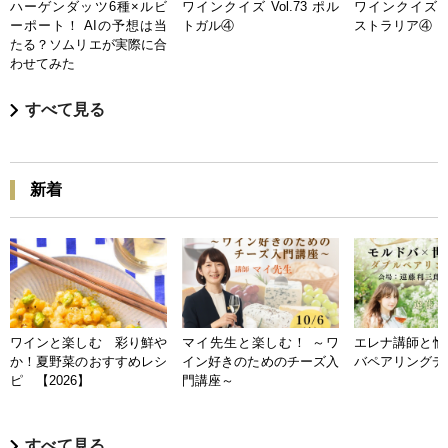
ハーゲンダッツ6種×ルビ
ワインクイズ Vol.73 ポル
ワインクイズ Vo
ーポート！ AIの予想は当
トガル④
ストラリア④
たる？ソムリエが実際に合
わせてみた
すべて見る
新着
ワインと楽しむ 彩り鮮や
マイ先生と楽しむ！ ～ワ
エレナ講師と愉
か！夏野菜のおすすめレシ
イン好きのためのチーズ入
バペアリングデ
ピ 【2026】
門講座～
すべて見る