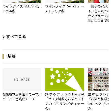
ワインクイズ Vol.73 ポル
ワインクイズ Vol.72 オー
『茄子のバジル
トガル④
ストラリア④
インを本気で検
ナンプラー？ひ
性がここまで変
すべて見る
新着
相模屋本店を迎えて―ブル
旅するフレンチBasque!
旅するフレンチB
ゴーニュと熟成チーズ
「バスク料理とバスクワイ
「バスク料理と
ンのペアリングディナー
ンのペアリン
会」
会」