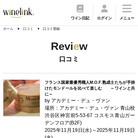
ワイン日記
ログイン
メニュー
ホーム
口コミ
口コミ登録
Revi
e
w
口コミ
フランス国家最優秀職人M.O.F.熟成士たちが手掛
けたモンドールを比べて楽しむ ～ワインと共
に～
by アカデミー・デュ・ヴァン
場所：アカデミー・デュ・ヴァン 青山校
渋谷区神宮前5-53-67 コスモス青山ガー
デンフロア(B2F)
2025年11月19日(水)～2025年11月19日
(水)