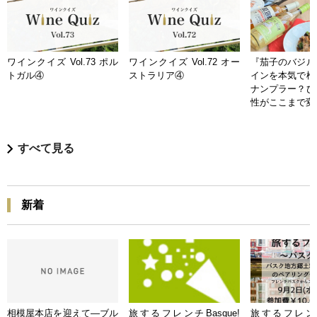
ワインクイズ Vol.73 ポル
ワインクイズ Vol.72 オー
『茄子のバジル
トガル④
ストラリア④
インを本気で検
ナンプラー？ひ
性がここまで変
すべて見る
新着
相模屋本店を迎えて―ブル
旅するフレンチBasque!
旅するフレンチB