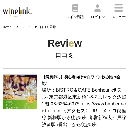
ワイン日記
ログイン
メニュー
ホーム
口コミ
口コミ登録
Revi
e
w
口コミ
【満員御礼】初心者向け★白ワイン飲み比べ会
by
場所：BISTRO＆CAFE Bonheur -ボヌー
ル- 東京都港区東新橋1-8-2 カレッタ汐留
1階 03-6264-6375 https://www.bonheur-b
istro.com 〈アクセス〉 JR・メトロ銀座
線 新橋駅から徒歩6分 都営新宿大江戸線
汐留駅5番出口から徒歩3分