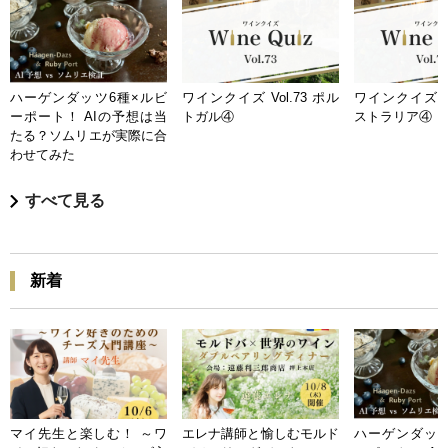
ハーゲンダッツ6種×ルビ
ワインクイズ Vol.73 ポル
ワインクイズ Vo
ーポート！ AIの予想は当
トガル④
ストラリア④
たる？ソムリエが実際に合
わせてみた
すべて見る
新着
マイ先生と楽しむ！ ～ワ
エレナ講師と愉しむモルド
ハーゲンダッツ