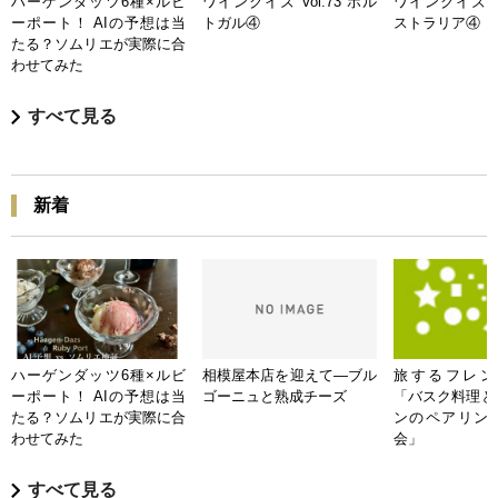
ハーゲンダッツ6種×ルビ
ワインクイズ Vol.73 ポル
ワインクイズ Vo
ーポート！ AIの予想は当
トガル④
ストラリア④
たる？ソムリエが実際に合
わせてみた
すべて見る
新着
ハーゲンダッツ6種×ルビ
相模屋本店を迎えて―ブル
旅するフレンチB
ーポート！ AIの予想は当
ゴーニュと熟成チーズ
「バスク料理と
たる？ソムリエが実際に合
ンのペアリン
わせてみた
会」
すべて見る