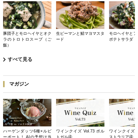
豚団子とモロヘイヤとオク
生ピーマンと鯖マヨマスタ
モロヘイヤとア
ラのトロトロスープ（ご
ード
ポテトサラダ
飯）
すべて見る
マガジン
ハーゲンダッツ6種×ルビ
ワインクイズ Vol.73 ポル
ワインクイズ Vo
ーポート！ AIの予想は当
トガル④
ストラリア④