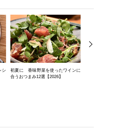
レシ
初夏に 香味野菜を使ったワインに
そら豆を使ったワイン
合うおつまみ12選【2026】
11選【2026】