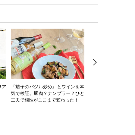
リア
『茄子のバジル炒め』とワインを本
ワインクイズ Vol.71
気で検証。豚肉？ナンプラー？ひと
工夫で相性がここまで変わった！