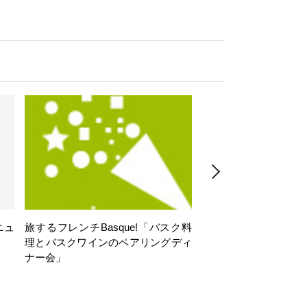
ニュ
旅するフレンチBasque!「バスク料
旅するフレンチBasq
理とバスクワインのペアリングディ
理とバスクワインのペ
ナー会」
ナー会」