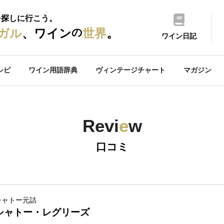
を探しに行こう。
の
ガル
、ワイン
世界
。
ワイン日記
シピ
ワイン用語辞典
ヴィンテージチャート
マガジン
Revi
e
w
口コミ
シャトー元詰
シャトー・レグリーズ