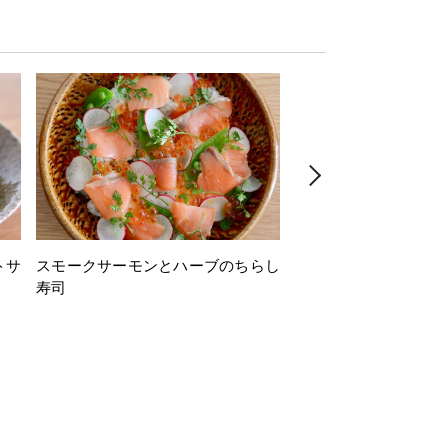
トサ
スモークサーモンとハーブのちらし
とうもろこしと枝豆の
寿司
ミン風味