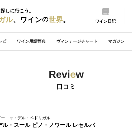
を探しに行こう。
の
ガル
、ワイン
世界
。
ワイン日記
シピ
ワイン用語辞典
ヴィンテージチャート
マガジン
Revi
e
w
口コミ
ビーニャ・デル・ペドリガル
デル・スール ピノ・ノワール レセルバ