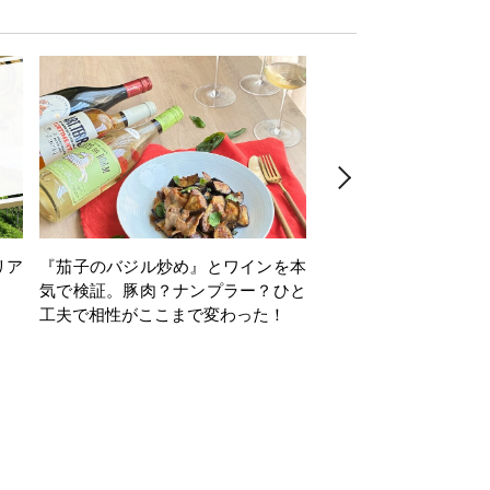
リア
『茄子のバジル炒め』とワインを本
ワインクイズ Vol.71
気で検証。豚肉？ナンプラー？ひと
工夫で相性がここまで変わった！