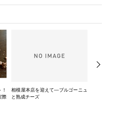
ト！
相模屋本店を迎えて―ブルゴーニュ
旅するフレンチBasq
実際
と熟成チーズ
理とバスクワインのペ
ナー会」