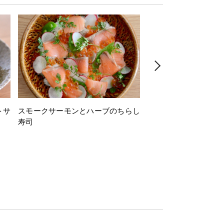
トサ
スモークサーモンとハーブのちらし
とうもろこしと枝豆の
寿司
ミン風味