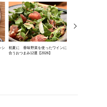
レシ
初夏に 香味野菜を使ったワインに
そら豆を使ったワイン
合うおつまみ12選【2026】
11選【2026】