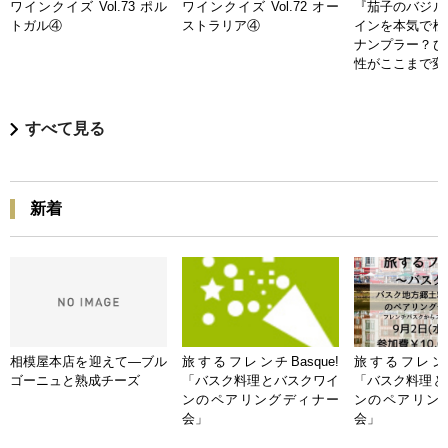
ワインクイズ Vol.73 ポル
ワインクイズ Vol.72 オー
『茄子のバジル
トガル④
ストラリア④
インを本気で検
ナンプラー？ひ
性がここまで変
すべて見る
新着
相模屋本店を迎えて―ブル
旅するフレンチBasque!
旅するフレンチB
ゴーニュと熟成チーズ
「バスク料理とバスクワイ
「バスク料理と
ンのペアリングディナー
ンのペアリン
会」
会」