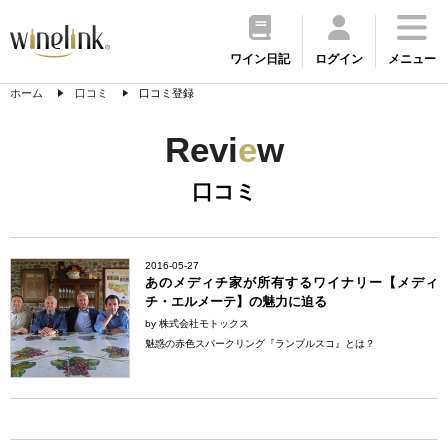
ワイン日記
ログイン
メニュー
ホーム
口コミ
口コミ登録
Revi
e
w
口コミ
2016-05-27
あのメディチ家が所有するワイナリー【メディ
チ・エルメーテ】の魅力に迫る
by 株式会社モトックス
魅惑の赤色スパークリング『ランブルスコ』とは？