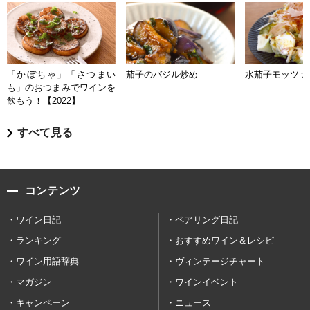
「かぼちゃ」「さつまい
茄子のバジル炒め
水茄子モッツァ
も」のおつまみでワインを
飲もう！【2022】
すべて見る
コンテンツ
ワイン日記
ペアリング日記
ランキング
おすすめワイン＆レシピ
ワイン用語辞典
ヴィンテージチャート
マガジン
ワインイベント
キャンペーン
ニュース