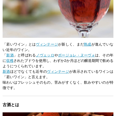
「若いワイン」とは
ヴィンテージ
が新しく、まだ
熟成
が進んでいな
い近年のワイン。
「
新酒
」と呼ばれる
ノヴェッロ
や
ボージョレ・ヌーヴォ
は、その年
に
収穫
されたブドウを使用し、わずか2か月ほどの醸造期間で飲める
ようにつくられています。
新酒
ほどでなくても近年の
ヴィンテージ
が表示されているワインは
「若いワイン」と言えます。
味わいはフレッシュそのもの。苦みがすくなく、飲みやすいのが特
徴です。
古酒とは