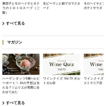
豚団子とモロヘイヤとオク
生ピーマンと鯖マヨマスタ
モロヘイヤとア
ラのトロトロスープ（ご
ード
ポテトサラダ
飯）
すべて見る
マガジン
ハーゲンダッツ6種×ルビ
ワインクイズ Vol.73 ポル
ワインクイズ Vo
ーポート！ AIの予想は当
トガル④
ストラリア④
たる？ソムリエが実際に合
わせてみた
すべて見る