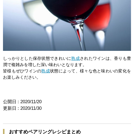
しっかりとした保存状態できれいに
熟成
されたワインは、香りも豊
潤で複雑みを増した深い味わいとなります。
皆様もぜひワインの
熟成
状態によって、様々な色と味わいの変化を
お楽しみください。
公開日 :
2020/11/20
更新日 :
2020/11/30
おすすめペアリングレシピまとめ