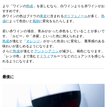
より「ワインの
熟成
」を楽しむなら、白ワインよりも赤ワインがお
すすめです。
赤ワインの色はブドウの
果皮
に含まれる
ポリフェノール
が多く、
熟
成
によって色合いと
風味
に変化をもたらします。
若い赤ワインの場合、青みがかった赤色をしていることが多いで
す。「ルビー」や「赤紫」といった色に例えられます。
熟成
が進むと「
オレンジ
」がかった色合いに変化し、重厚感のある
味わいが楽しめるようになります。
さらに
熟成
が進むと
アントシアニン
が減少し、褐色になります。
「レンガ色」まで進むと
ドライ
フルーツなどのニュアンスを感じら
れるようになります。
最後に