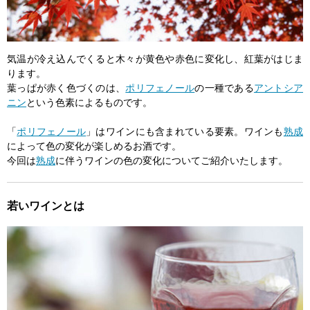
気温が冷え込んでくると木々が黄色や赤色に変化し、紅葉がはじま
ります。
葉っぱが赤く色づくのは、
ポリフェノール
の一種である
アントシア
ニン
という色素によるものです。
「
ポリフェノール
」はワインにも含まれている要素。ワインも
熟成
によって色の変化が楽しめるお酒です。
今回は
熟成
に伴うワインの色の変化についてご紹介いたします。
若いワインとは