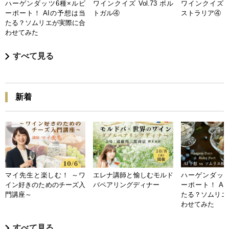
ハーゲンダッツ6種×ルビ
ワインクイズ Vol.73 ポル
ワインクイズ Vo
ーポート！ AIの予想は当
トガル④
ストラリア④
たる？ソムリエが実際に合
わせてみた
すべて見る
新着
マイ先生と楽しむ！ ～ワ
エレナ講師と愉しむモルド
ハーゲンダッツ
イン好きのためのチーズ入
バペアリングディナー
ーポート！ A
門講座～
たる？ソムリエ
わせてみた
すべて見る