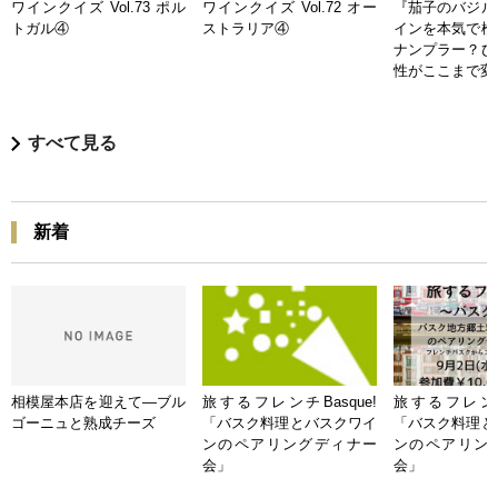
ワインクイズ Vol.73 ポル
ワインクイズ Vol.72 オー
『茄子のバジル
トガル④
ストラリア④
インを本気で検
ナンプラー？ひ
性がここまで変
すべて見る
新着
相模屋本店を迎えて―ブル
旅するフレンチBasque!
旅するフレンチB
ゴーニュと熟成チーズ
「バスク料理とバスクワイ
「バスク料理と
ンのペアリングディナー
ンのペアリン
会」
会」