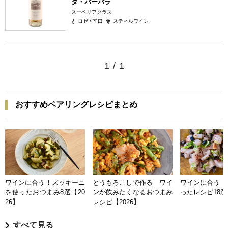
タ・バーバラ
スーペリアクラス
ロゼ / 辛口
スティルワイン
1
/
1
おすすめペアリングレシピまとめ
ワインに合う！ズッキーニ
とうもろこしで作る ワイ
ワインに合う 
を使ったおつまみ8選【20
ンが飲みたくなるおつまみ
ったレシピ18選【
26】
レシピ【2026】
すべて見る