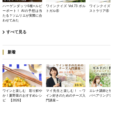
ハーゲンダッツ6種×ルビ
ワインクイズ Vol.73 ポル
ワインクイズ Vo
ーポート！ AIの予想は当
トガル④
ストラリア④
たる？ソムリエが実際に合
わせてみた
すべて見る
新着
ワインと楽しむ 彩り鮮や
マイ先生と楽しむ！ ～ワ
エレナ講師と愉
か！夏野菜のおすすめレシ
イン好きのためのチーズ入
バペアリングデ
ピ 【2026】
門講座～