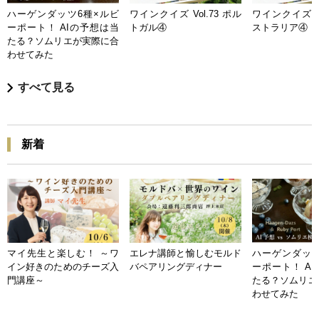
ハーゲンダッツ6種×ルビ
ワインクイズ Vol.73 ポル
ワインクイズ Vo
ーポート！ AIの予想は当
トガル④
ストラリア④
たる？ソムリエが実際に合
わせてみた
すべて見る
新着
マイ先生と楽しむ！ ～ワ
エレナ講師と愉しむモルド
ハーゲンダッツ
イン好きのためのチーズ入
バペアリングディナー
ーポート！ A
門講座～
たる？ソムリエ
わせてみた