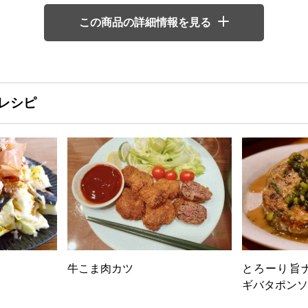
この商品の詳細情報を見る
レシピ
牛こま肉カツ
とろーり旨
ギバタポンソ