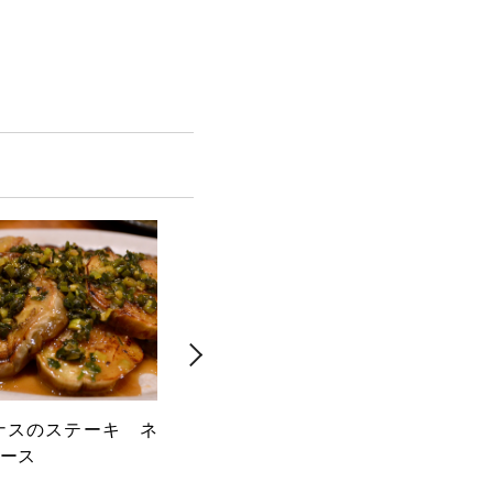
ナスのステーキ ネ
アボカドディップ
スパ
ース
トマ