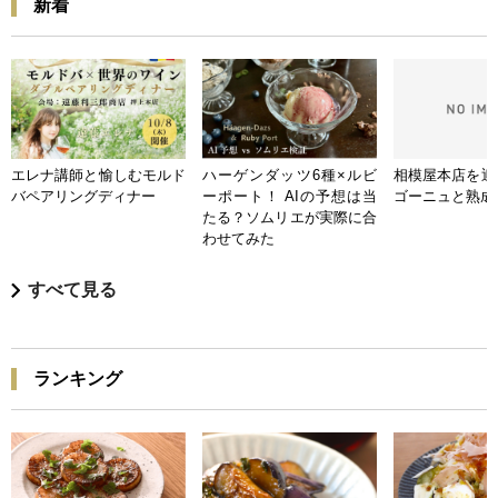
新着
エレナ講師と愉しむモルド
ハーゲンダッツ6種×ルビ
相模屋本店を迎
バペアリングディナー
ーポート！ AIの予想は当
ゴーニュと熟成
たる？ソムリエが実際に合
わせてみた
すべて見る
ランキング