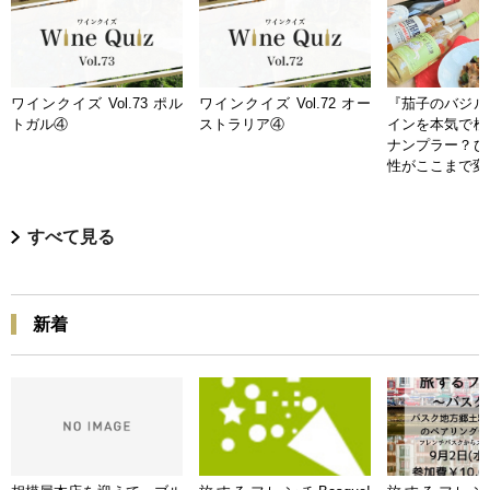
ワインクイズ Vol.73 ポル
ワインクイズ Vol.72 オー
『茄子のバジル
トガル④
ストラリア④
インを本気で検
ナンプラー？ひ
性がここまで変
すべて見る
新着