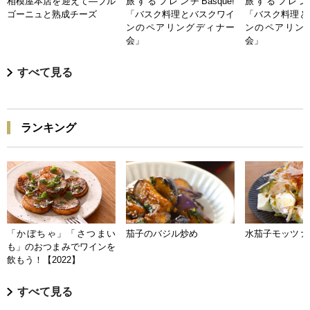
相模屋本店を迎えて―ブル
旅するフレンチBasque!
旅するフレンチB
ゴーニュと熟成チーズ
「バスク料理とバスクワイ
「バスク料理と
ンのペアリングディナー
ンのペアリン
会」
会」
すべて見る
ランキング
「かぼちゃ」「さつまい
茄子のバジル炒め
水茄子モッツァ
も」のおつまみでワインを
飲もう！【2022】
すべて見る