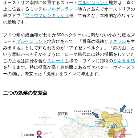
オーストリア南部に位置するズュート
ブルゲンラント
地方は、直ぐ
上に位置するミッテル
ブルゲンラント
地方と並んでオーストリアの
黒ブドウ「
ブラウフレンキッシュ
種」で有名な、本格的な赤ワイン
の産地です。
ブドウ畑の総面積がわずか500ヘクタールに満たない小さな産地ズ
ュート
ブルゲンラント
地方にあって、「最高の洗練と
ミネラル
を生
み出す地」として知られるのが「アイゼンベルク」。「鉄の山」と
いう意味からも分かるように、ローマ時代には鉄の採掘をしていた
この土地は鉄分を含む
スレート
土壌で、ワインに独特の
ミネラル感
を与えます。特に標高が高く急斜面にあるヴァハター・ヴィースラ
ーの畑は、際立った「洗練」をワインに与えます。
二つの気候の交差点