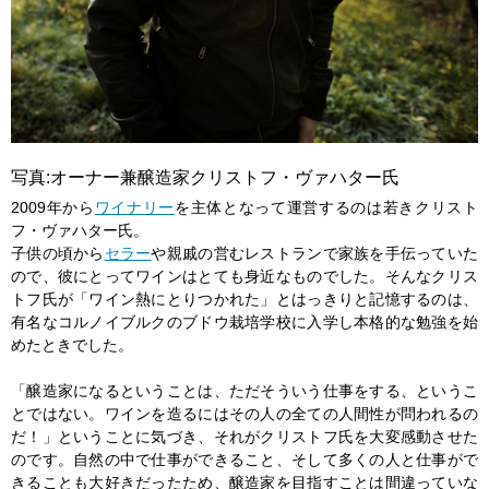
写真:オーナー兼醸造家クリストフ・ヴァハター氏
2009年から
ワイナリー
を主体となって運営するのは若きクリスト
フ・ヴァハター氏。
子供の頃から
セラー
や親戚の営むレストランで家族を手伝っていた
ので、彼にとってワインはとても身近なものでした。そんなクリス
トフ氏が「ワイン熱にとりつかれた」とはっきりと記憶するのは、
有名なコルノイブルクのブドウ栽培学校に入学し本格的な勉強を始
めたときでした。
「醸造家になるということは、ただそういう仕事をする、というこ
とではない。ワインを造るにはその人の全ての人間性が問われるの
だ！」ということに気づき、それがクリストフ氏を大変感動させた
のです。自然の中で仕事ができること、そして多くの人と仕事がで
きることも大好きだったため、醸造家を目指すことは間違っていな