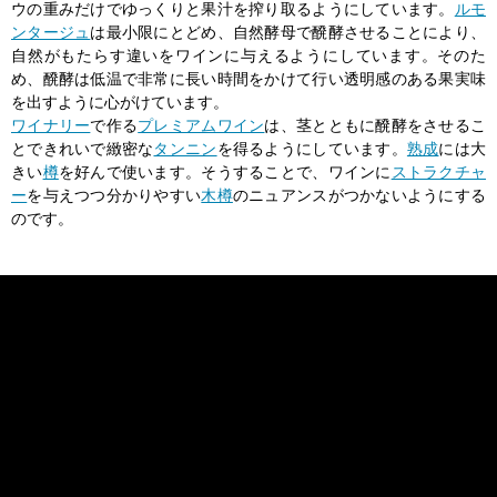
ウの重みだけでゆっくりと果汁を搾り取るようにしています。
ルモ
ンタージュ
は最小限にとどめ、自然酵母で醗酵させることにより、
自然がもたらす違いをワインに与えるようにしています。そのた
め、醗酵は低温で非常に長い時間をかけて行い透明感のある果実味
を出すように心がけています。
ワイナリー
で作る
プレミアムワイン
は、茎とともに醗酵をさせるこ
とできれいで緻密な
タンニン
を得るようにしています。
熟成
には大
きい
樽
を好んで使います。そうすることで、ワインに
ストラクチャ
ー
を与えつつ分かりやすい
木樽
のニュアンスがつかないようにする
のです。