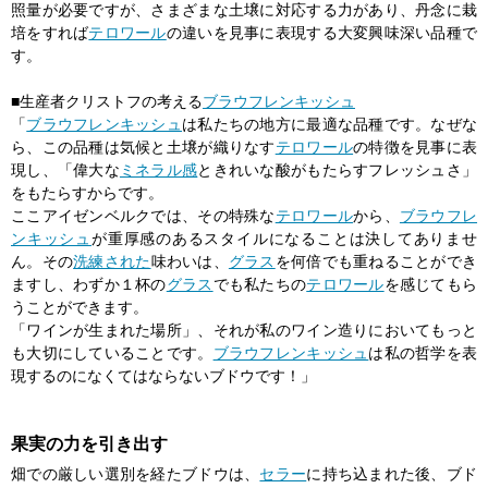
照量が必要ですが、さまざまな土壌に対応する力があり、丹念に栽
培をすれば
テロワール
の違いを見事に表現する大変興味深い品種で
す。
■生産者クリストフの考える
ブラウフレンキッシュ
「
ブラウフレンキッシュ
は私たちの地方に最適な品種です。なぜな
ら、この品種は気候と土壌が織りなす
テロワール
の特徴を見事に表
現し、「偉大な
ミネラル感
ときれいな酸がもたらすフレッシュさ」
をもたらすからです。
ここアイゼンベルクでは、その特殊な
テロワール
から、
ブラウフレ
ンキッシュ
が重厚感のあるスタイルになることは決してありませ
ん。その
洗練された
味わいは、
グラス
を何倍でも重ねることができ
ますし、わずか１杯の
グラス
でも私たちの
テロワール
を感じてもら
うことができます。
「ワインが生まれた場所」、それが私のワイン造りにおいてもっと
も大切にしていることです。
ブラウフレンキッシュ
は私の哲学を表
現するのになくてはならないブドウです！」
果実の力を引き出す
畑での厳しい選別を経たブドウは、
セラー
に持ち込まれた後、ブド