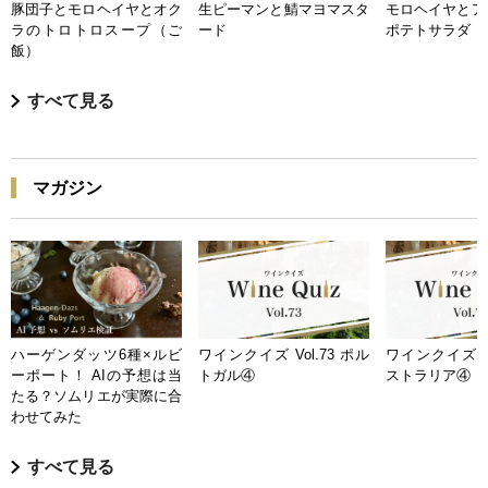
豚団子とモロヘイヤとオク
生ピーマンと鯖マヨマスタ
モロヘイヤとア
ラのトロトロスープ（ご
ード
ポテトサラダ
飯）
すべて見る
マガジン
ハーゲンダッツ6種×ルビ
ワインクイズ Vol.73 ポル
ワインクイズ Vo
ーポート！ AIの予想は当
トガル④
ストラリア④
たる？ソムリエが実際に合
わせてみた
すべて見る