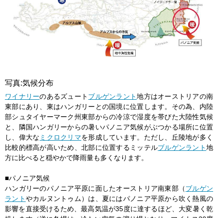
写真:気候分布
ワイナリー
のあるズュート
ブルゲンラント
地方はオーストリアの南
東部にあり、東はハンガリーとの国境に位置します。その為、内陸
部シュタイヤーマーク州東部からの冷涼で湿度を帯びた大陸性気候
と、隣国ハンガリーからの暑いパノニア気候がぶつかる場所に位置
し、偉大な
ミクロクリマ
を形成しています。ただし、丘陵地が多く
比較的標高が高いため、北部に位置するミッテル
ブルゲンラント
地
方に比べると穏やかで降雨量も多くなります。
■パノニア気候
ハンガリーのパノニア平原に面したオーストリア南東部（
ブルゲン
ラント
やカルヌントゥム）は、夏にはパノニア平原から吹く熱風の
影響を直接受けるため、最高気温が35度に達するほど、大変暑く乾