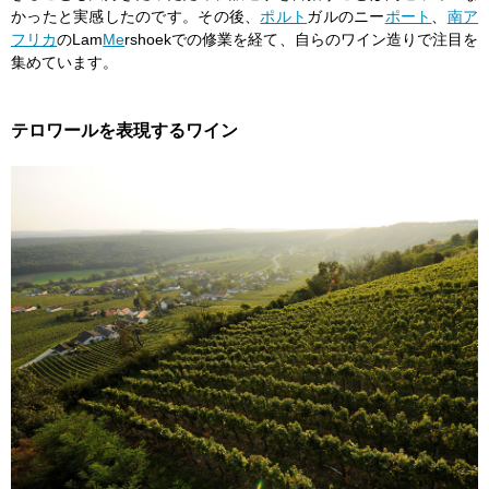
かったと実感したのです。その後、
ポルト
ガルのニー
ポート
、
南ア
フリカ
のLam
Me
rshoekでの修業を経て、自らのワイン造りで注目を
集めています。
テロワールを表現するワイン