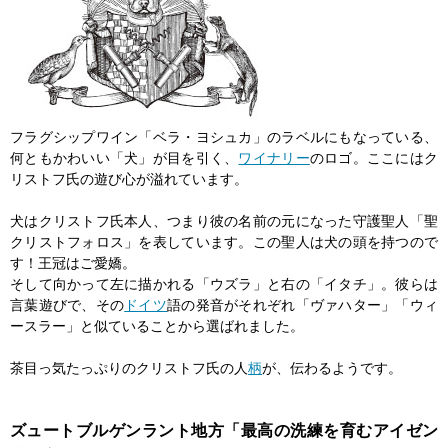
フラグシップワイン「ベラ・ヨシュカ」のラベルにもなっている、
何ともかわいい「犬」が目を引く、
ワイナリー
のロゴ。ここにはク
リストフ氏の遊び心が溢れています。
犬はクリストフ氏本人、つまり彼の名前の元になった守護聖人「聖
クリストフォロス」を表しています。この聖人は犬の頭を持つので
す！王冠はご愛嬌。
そして向かって左に描かれる「ウズラ」と右の「イタチ」。彼らは
言葉遊びで、その
ドイツ
語の発音がそれぞれ「ヴァハター」「ウィ
ースラー」と似ていることから選ばれました。
茶目っ気たっぷりのクリストフ氏の人
柄
が、伝わるようです。
ズュートブルゲンラント地方「最高の洗練を育むアイゼン