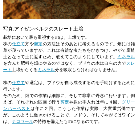
写真:アイゼンベルクのスレート土壌
栽培において最も重視するのは、土壌です。
株の
仕立て
方や
剪定
の方法はそのあとに考えるものです。畑には雑
草が茂っていますが、これは有益な虫たちをひきつけ、やがて腐植
土となって土に返すため、敢えてこのようにしています。
ミネラル
を含んだ肥料を畑にやるのではなく、ブドウの木は自らの力で
スレ
ート
土壌からくる
ミネラル
分を吸収しなければなりません。
株の
仕立て
や選定は、ブドウが自ら成長するのを手助けするために
行います。
そのため、畑での作業は細部に、そして非常に丹念に行います。例
えば、それぞれの区画で行う
剪定
や株の手入れは年に４回、
グリー
ンハーベスト
は年に２回。こうした作業は実際、大変重労働です
が、このように働きかけることで、ブドウ、そしてやがてはワイン
は、
テロワール
の特徴を備えたものになるのです。