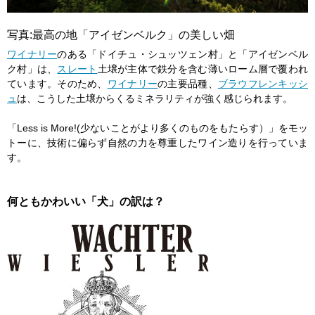
写真:最高の地「アイゼンベルク」の美しい畑
ワイナリー
のある「ドイチュ・シュッツェン村」と「アイゼンベル
ク村」は、
スレート
土壌が主体で鉄分を含む薄いローム層で覆われ
ています。そのため、
ワイナリー
の主要品種、
ブラウフレンキッシ
ュ
は、こうした土壌からくるミネラリティが強く感じられます。
「Less is More!(少ないことがより多くのものをもたらす）」をモッ
トーに、技術に偏らず自然の力を尊重したワイン造りを行っていま
す。
何ともかわいい「犬」の訳は？