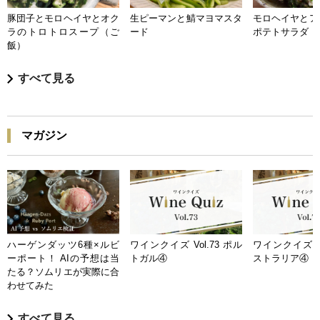
豚団子とモロヘイヤとオク
生ピーマンと鯖マヨマスタ
モロヘイヤとア
ラのトロトロスープ（ご
ード
ポテトサラダ
飯）
すべて見る
マガジン
ハーゲンダッツ6種×ルビ
ワインクイズ Vol.73 ポル
ワインクイズ Vo
ーポート！ AIの予想は当
トガル④
ストラリア④
たる？ソムリエが実際に合
わせてみた
すべて見る