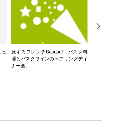
ニュ
旅するフレンチBasque!「バスク料
旅するフレンチBasq
理とバスクワインのペアリングディ
理とバスクワインのペ
ナー会」
ナー会」