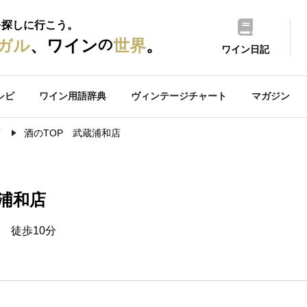
を探しに行こう。
の
ガル
、ワイン
世界
。
ワイン日記
シピ
ワイン用語辞典
ヴィンテージチャート
マガジン
市
酒のTOP 武蔵浦和店
蔵浦和店
 徒歩10分