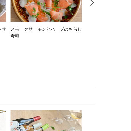
トサ
スモークサーモンとハーブのちらし
とうもろこしと枝豆の
寿司
ミン風味