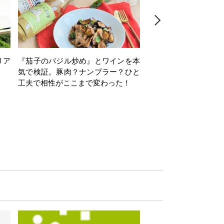
リア
『茄子のバジル炒め』とワインを本
ワインクイズ Vol.71
気で検証。豚肉？ナンプラー？ひと
工夫で相性がここまで変わった！