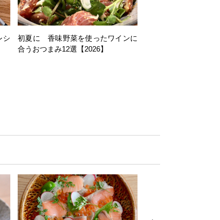
レシ
初夏に 香味野菜を使ったワインに
そら豆を使ったワイン
合うおつまみ12選【2026】
11選【2026】