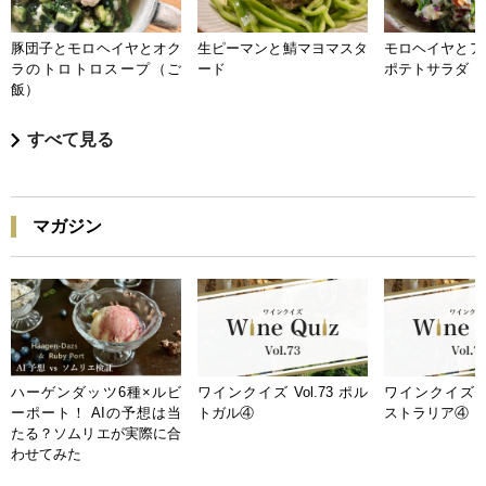
豚団子とモロヘイヤとオク
生ピーマンと鯖マヨマスタ
モロヘイヤとア
ラのトロトロスープ（ご
ード
ポテトサラダ
飯）
すべて見る
マガジン
ハーゲンダッツ6種×ルビ
ワインクイズ Vol.73 ポル
ワインクイズ Vo
ーポート！ AIの予想は当
トガル④
ストラリア④
たる？ソムリエが実際に合
わせてみた