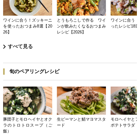
ワインに合う！ズッキーニ
とうもろこしで作る ワイ
ワインに合う 
を使ったおつまみ8選【20
ンが飲みたくなるおつまみ
ったレシピ18選【
26】
レシピ【2026】
すべて見る
旬のペアリングレシピ
豚団子とモロヘイヤとオク
生ピーマンと鯖マヨマスタ
モロヘイヤとア
ラのトロトロスープ（ご
ード
ポテトサラダ
飯）