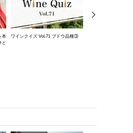
を本
ワインクイズ Vol.71 ブドウ品種③
レモンサワー好きな
ひと
い。「塩せんべい×辛
！
グ」のはじける果実味
お気軽ペアリング】