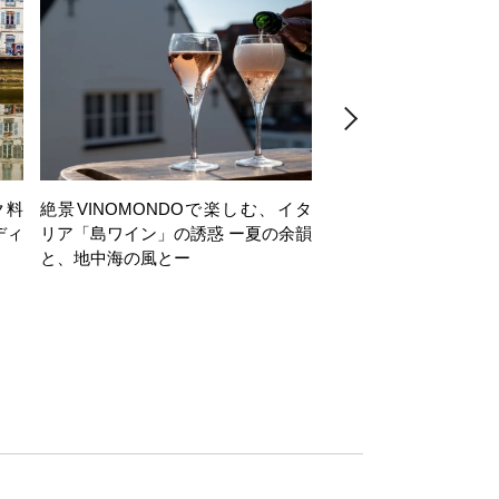
ク料
絶景VINOMONDOで楽しむ、イタ
【日帰り】岩井穂純講
ディ
リア「島ワイン」の誘惑 ー夏の余韻
ヶ岳西麓・注目ワイナ
と、地中海の風とー