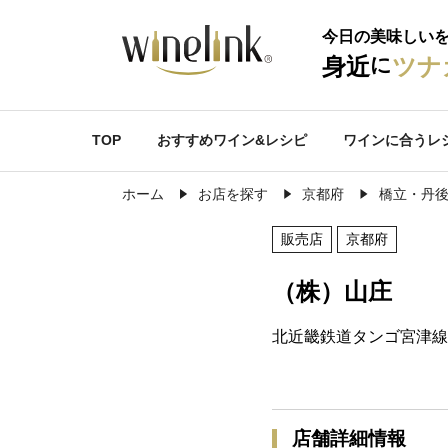
今日の美味しい
に
身近
ツナ
TOP
おすすめワイン&レシピ
ワインに合うレ
ホーム
お店を探す
京都府
橋立・丹
販売店
京都府
（株）山庄
北近畿鉄道タンゴ宮津線
店舗詳細情報