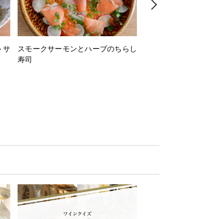
トサ
スモークサーモンとハーブのちらし
とうもろこしと枝豆の
寿司
ミン風味