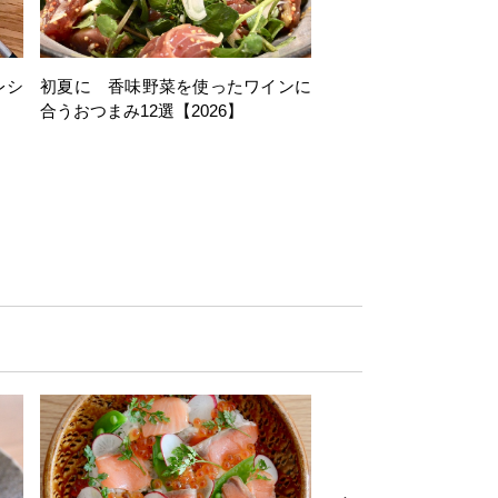
レシ
初夏に 香味野菜を使ったワインに
そら豆を使ったワイン
合うおつまみ12選【2026】
11選【2026】