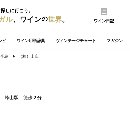
を探しに行こう。
の
ガル
、ワイン
世界
。
ワイン日記
シピ
ワイン用語辞典
ヴィンテージチャート
マガジン
後半島
（株）山庄
 峰山駅 徒歩２分