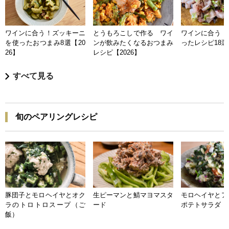
ワインに合う！ズッキーニ
とうもろこしで作る ワイ
ワインに合う 
を使ったおつまみ8選【20
ンが飲みたくなるおつまみ
ったレシピ18選【
26】
レシピ【2026】
すべて見る
旬のペアリングレシピ
豚団子とモロヘイヤとオク
生ピーマンと鯖マヨマスタ
モロヘイヤとア
ラのトロトロスープ（ご
ード
ポテトサラダ
飯）