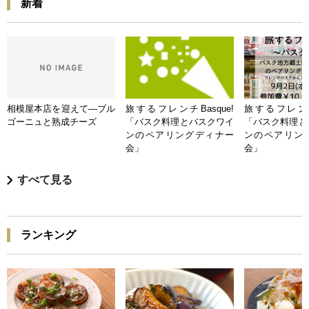
新着
相模屋本店を迎えて―ブル
旅するフレンチBasque!
旅するフレンチB
ゴーニュと熟成チーズ
「バスク料理とバスクワイ
「バスク料理と
ンのペアリングディナー
ンのペアリン
会」
会」
すべて見る
ランキング