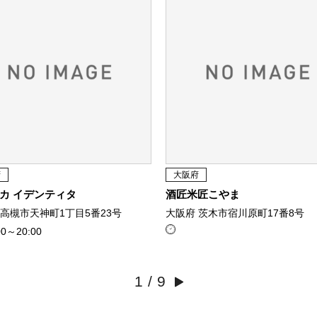
府
大阪府
カ イデンティタ
酒匠米匠こやま
 高槻市天神町1丁目5番23号
大阪府 茨木市宿川原町17番8号
00～20:00
1
/
9