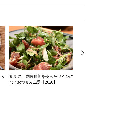
レシ
初夏に 香味野菜を使ったワインに
そら豆を使ったワイン
合うおつまみ12選【2026】
11選【2026】