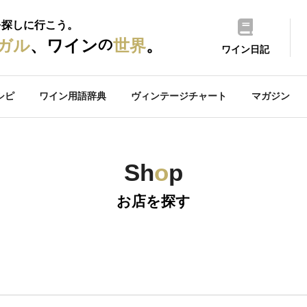
を探しに行こう。
の
ガル
、ワイン
世界
。
ワイン日記
シピ
ワイン用語辞典
ヴィンテージチャート
マガジン
Sh
o
p
お店を探す