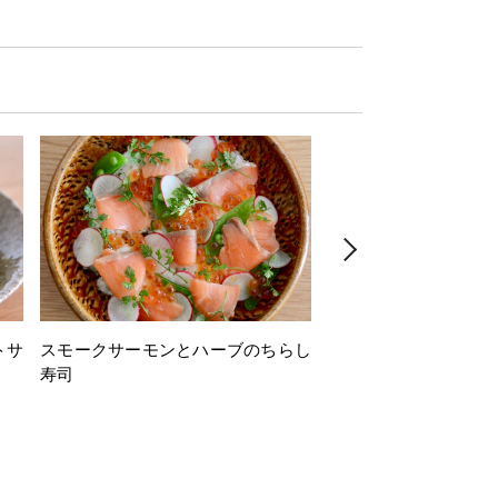
トサ
スモークサーモンとハーブのちらし
とうもろこしと枝豆の
寿司
ミン風味