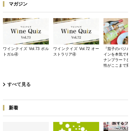
マガジン
ワインクイズ Vol.73 ポル
ワインクイズ Vol.72 オー
『茄子のバジル
トガル④
ストラリア④
インを本気で検
ナンプラー？ひ
性がここまで変
すべて見る
新着