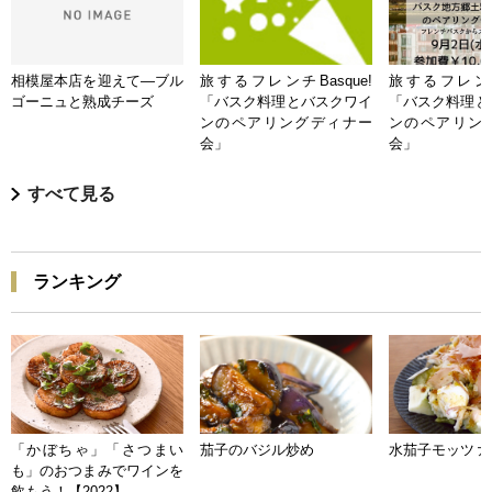
相模屋本店を迎えて―ブル
旅するフレンチBasque!
旅するフレンチB
ゴーニュと熟成チーズ
「バスク料理とバスクワイ
「バスク料理と
ンのペアリングディナー
ンのペアリン
会」
会」
すべて見る
ランキング
「かぼちゃ」「さつまい
茄子のバジル炒め
水茄子モッツァ
も」のおつまみでワインを
飲もう！【2022】