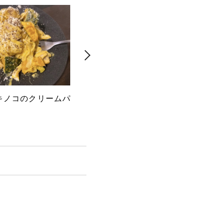
キノコのクリームパ
白身魚のシャンパン蒸し
ホタ
パゲ