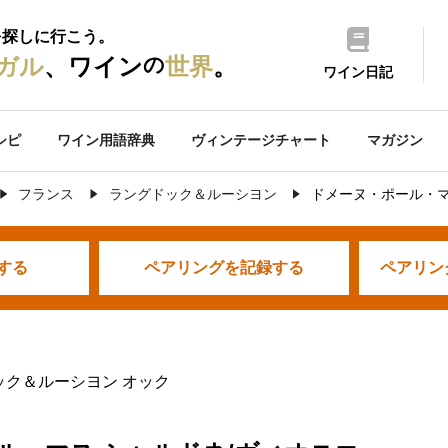
を探しに行こう。
の
ガル
、ワイン
世界
。
ワイン日記
シピ
ワイン用語辞典
ヴィンテージチャート
マガジン
フランス
ラングドック＆ルーシヨン
ドメーヌ・ポール・マ
する
ペアリングを
記録する
ペアリン
ック＆ルーシヨン オック