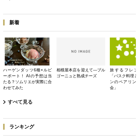
新着
ハーゲンダッツ6種×ルビ
相模屋本店を迎えて―ブル
旅するフレンチB
ーポート！ AIの予想は当
ゴーニュと熟成チーズ
「バスク料理と
たる？ソムリエが実際に合
ンのペアリン
わせてみた
会」
すべて見る
ランキング