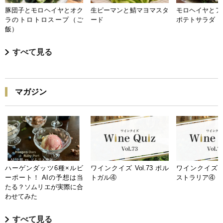
豚団子とモロヘイヤとオク
生ピーマンと鯖マヨマスタ
モロヘイヤとア
ラのトロトロスープ（ご
ード
ポテトサラダ
飯）
すべて見る
マガジン
ハーゲンダッツ6種×ルビ
ワインクイズ Vol.73 ポル
ワインクイズ Vo
ーポート！ AIの予想は当
トガル④
ストラリア④
たる？ソムリエが実際に合
わせてみた
すべて見る