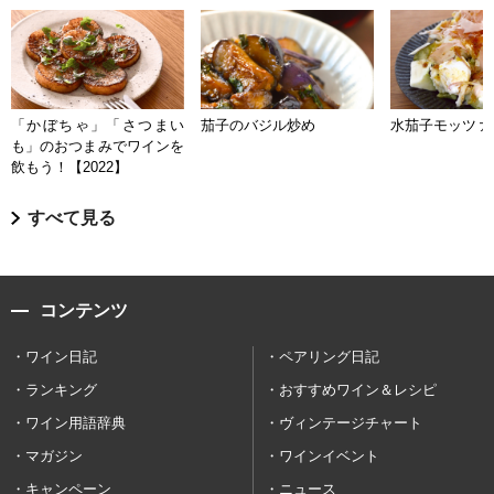
「かぼちゃ」「さつまい
茄子のバジル炒め
水茄子モッツァ
も」のおつまみでワインを
飲もう！【2022】
すべて見る
コンテンツ
ワイン日記
ペアリング日記
ランキング
おすすめワイン＆レシピ
ワイン用語辞典
ヴィンテージチャート
マガジン
ワインイベント
キャンペーン
ニュース