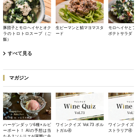
豚団子とモロヘイヤとオク
生ピーマンと鯖マヨマスタ
モロヘイヤとア
ラのトロトロスープ（ご
ード
ポテトサラダ
飯）
すべて見る
マガジン
ハーゲンダッツ6種×ルビ
ワインクイズ Vol.73 ポル
ワインクイズ Vo
ーポート！ AIの予想は当
トガル④
ストラリア④
たる？ソムリエが実際に合