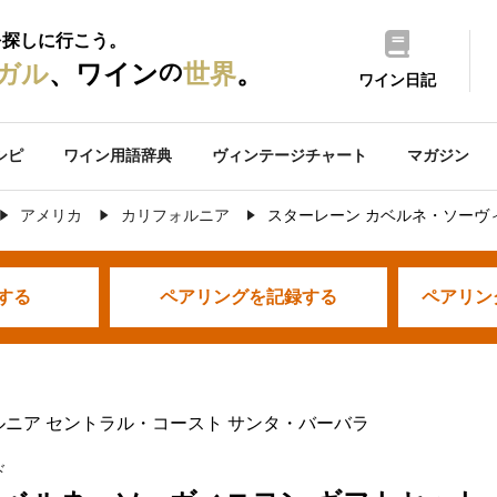
を探しに行こう。
の
ガル
、ワイン
世界
。
ワイン日記
シピ
ワイン用語辞典
ヴィンテージチャート
マガジン
アメリカ
カリフォルニア
スターレーン カベルネ・ソーヴ
する
ペアリングを
記録する
ペアリン
ルニア セントラル・コースト サンタ・バーバラ
ド