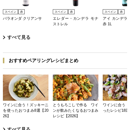
スペイン
赤
スペイン
赤
スペイン
赤
バラオンダ クリアンサ
エレダー・カンデラ モナ
アイ カンデラ
ストレル
赤 1L
すべて見る
おすすめペアリングレシピまとめ
ワインに合う！ズッキーニ
とうもろこしで作る ワイ
ワインに合う 
を使ったおつまみ8選【20
ンが飲みたくなるおつまみ
ったレシピ18選【
26】
レシピ【2026】
すべて見る