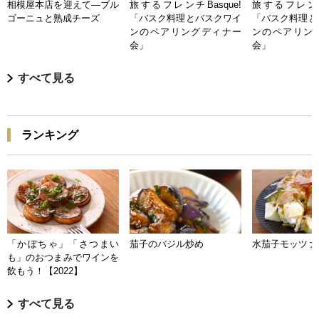
相模屋本店を迎えて―ブル
旅するフレンチBasque!
旅するフレンチB
ゴーニュと熟成チーズ
「バスク料理とバスクワイ
「バスク料理と
ンのペアリングディナー
ンのペアリン
会」
会」
すべて見る
ランキング
「かぼちゃ」「さつまい
茄子のバジル炒め
水茄子モッツァ
も」のおつまみでワインを
飲もう！【2022】
すべて見る