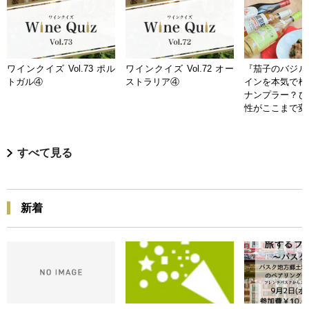
ワインクイズ Vol.73 ポル
ワインクイズ Vol.72 オー
『茄子のバジル
トガル④
ストラリア④
インを本気で検
ナンプラー？ひ
性がここまで変
すべて見る
新着