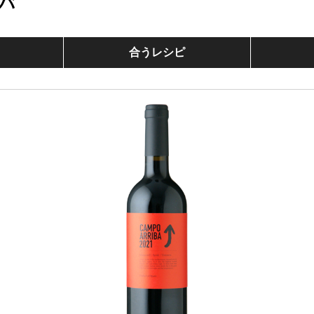
バ
合うレシピ