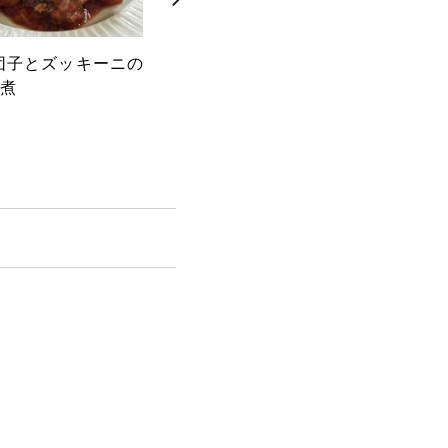
団子とズッキーニの
茹でレタスと豚しゃぶのサラ
マッ
煮
ダ 香味醤油だれ
子胡