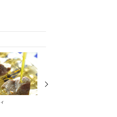
ィ
鶏ささみのなめろう風
カツ
ミコ