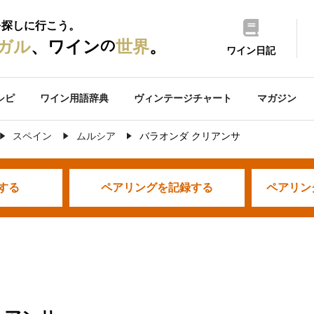
を探しに行こう。
の
ガル
、ワイン
世界
。
ワイン日記
シピ
ワイン用語辞典
ヴィンテージチャート
マガジン
スペイン
ムルシア
バラオンダ クリアンサ
する
ペアリングを
記録する
ペアリン