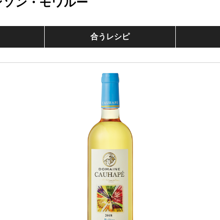
ンソン・モワルー
合うレシピ