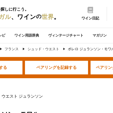
を探しに行こう。
の
ガル
、ワイン
世界
。
ワイン日記
シピ
ワイン用語辞典
ヴィンテージチャート
マガジン
フランス
シュッド・ウエスト
ボレロ ジュランソン・モワ
する
ペアリングを
記録する
ペアリン
・ウエスト ジュランソン