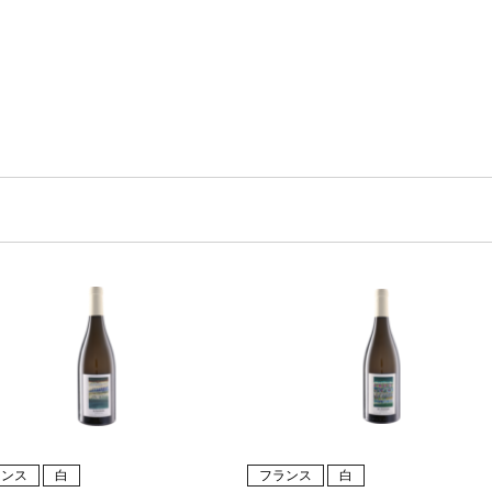
ランス
白
フランス
白