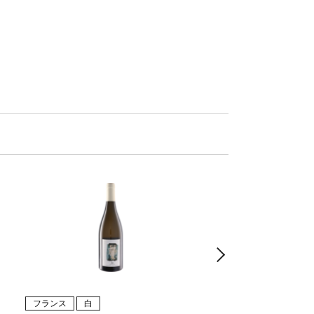
フランス
白
フランス
白