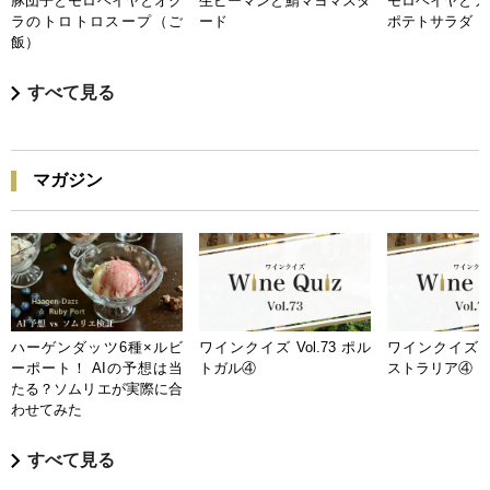
豚団子とモロヘイヤとオク
生ピーマンと鯖マヨマスタ
モロヘイヤとア
ラのトロトロスープ（ご
ード
ポテトサラダ
飯）
すべて見る
マガジン
ハーゲンダッツ6種×ルビ
ワインクイズ Vol.73 ポル
ワインクイズ Vo
ーポート！ AIの予想は当
トガル④
ストラリア④
たる？ソムリエが実際に合
わせてみた
すべて見る