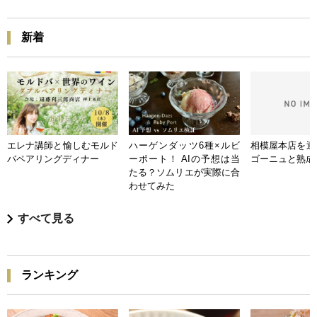
新着
エレナ講師と愉しむモルド
ハーゲンダッツ6種×ルビ
相模屋本店を迎
バペアリングディナー
ーポート！ AIの予想は当
ゴーニュと熟成
たる？ソムリエが実際に合
わせてみた
すべて見る
ランキング