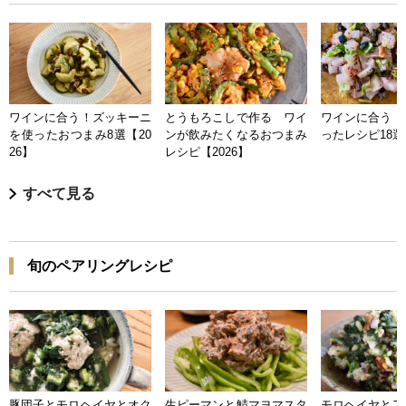
ワインに合う！ズッキーニ
とうもろこしで作る ワイ
ワインに合う 
を使ったおつまみ8選【20
ンが飲みたくなるおつまみ
ったレシピ18選【
26】
レシピ【2026】
すべて見る
旬のペアリングレシピ
豚団子とモロヘイヤとオク
生ピーマンと鯖マヨマスタ
モロヘイヤとア