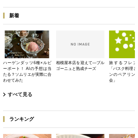
新着
ハーゲンダッツ6種×ルビ
相模屋本店を迎えて―ブル
旅するフレンチB
ーポート！ AIの予想は当
ゴーニュと熟成チーズ
「バスク料理と
たる？ソムリエが実際に合
ンのペアリン
わせてみた
会」
すべて見る
ランキング