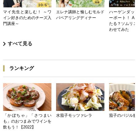
マイ先生と楽しむ！ ～ワ
エレナ講師と愉しむモルド
ハーゲンダッツ
イン好きのためのチーズ入
バペアリングディナー
ーポート！ A
門講座～
たる？ソムリエ
わせてみた
すべて見る
ランキング
「かぼちゃ」「さつまい
水茄子モッツァレラ
茄子のバジル炒
も」のおつまみでワインを
飲もう！【2022】